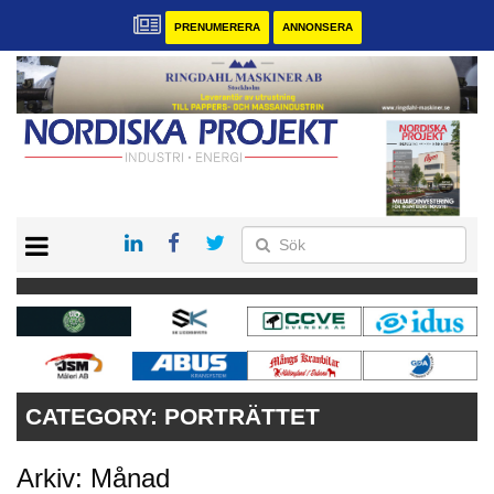
PRENUMERERA
ANNONSERA
START
KONTAKT
VÅRA ANDRA MAGASIN
PRENUMERERA
ANNONSERA
CATEGORY:
PORTRÄTTET
Arkiv: Månad