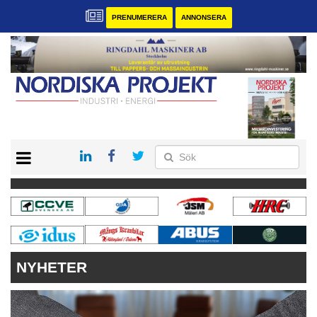
PRENUMERERA
ANNONSERA
START
KONTAKT
VÅRA ANDRA MAGASIN
PRENUMERERA
ANNONSERA
NYHETER