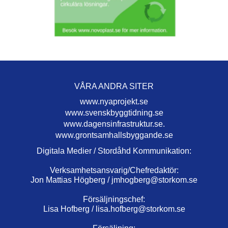
VÅRA ANDRA SITER
www.nyaprojekt.se
www.svenskbyggtidning.se
www.dagensinfrastruktur.se.
www.grontsamhallsbyggande.se
Digitala Medier / Stordåhd Kommunikation:
Verksamhetsansvarig/Chefredaktör:
Jon Mattias Högberg /
jmhogberg@storkom.se
Försäljningschef:
Lisa Hofberg /
lisa.hofberg@storkom.se