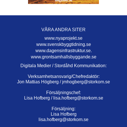
VÅRA ANDRA SITER
www.nyaprojekt.se
www.svenskbyggtidning.se
www.dagensinfrastruktur.se.
www.grontsamhallsbyggande.se
Digitala Medier / Stordåhd Kommunikation:
Verksamhetsansvarig/Chefredaktör:
Jon Mattias Högberg /
jmhogberg@storkom.se
Försäljningschef:
Lisa Hofberg /
lisa.hofberg@storkom.se
Försäljning:
Lisa Hofberg
lisa.hofberg@storkom.se