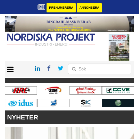
PRENUMERERA
ANNONSERA
START
KONTAKT
VÅRA ANDRA MAGASIN
PRENUMERERA
ANNONSERA
NYHETER