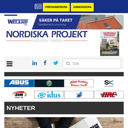
PRENUMERERA
ANNONSERA
START
KONTAKT
VÅRA ANDRA MAGASIN
PRENUMERERA
ANNONSERA
NYHETER