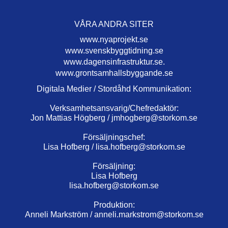
VÅRA ANDRA SITER
www.nyaprojekt.se
www.svenskbyggtidning.se
www.dagensinfrastruktur.se.
www.grontsamhallsbyggande.se
Digitala Medier / Stordåhd Kommunikation:
Verksamhetsansvarig/Chefredaktör:
Jon Mattias Högberg /
jmhogberg@storkom.se
Försäljningschef:
Lisa Hofberg /
lisa.hofberg@storkom.se
Försäljning:
Lisa Hofberg
lisa.hofberg@storkom.se
Produktion:
Anneli Markström /
anneli.markstrom@storkom.se