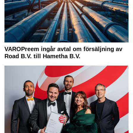
VAROPreem ingår avtal om försäljning av
Road B.V. till Hametha B.V.