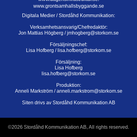
www.grontsamhallsbyggande.se
Digitala Medier / Stordåhd Kommunikation:
Verksamhetsansvarig/Chefredaktör:
Jon Mattias Högberg /
jmhogberg@storkom.se
Försäljningschef:
Lisa Hofberg /
lisa.hofberg@storkom.se
Försäljning:
Lisa Hofberg
lisa.hofberg@storkom.se
Produktion:
Anneli Markström /
anneli.markstrom@storkom.se
Siten drivs av Stordåhd Kommunikation AB
©
2026 Stordåhd Kommunikation AB, All rights reserved.