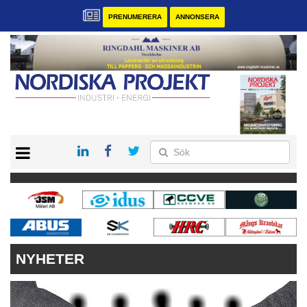
PRENUMERERA
ANNONSERA
START
KONTAKT
VÅRA ANDRA MAGASIN
PRENUMERERA
ANNONSERA
NYHETER