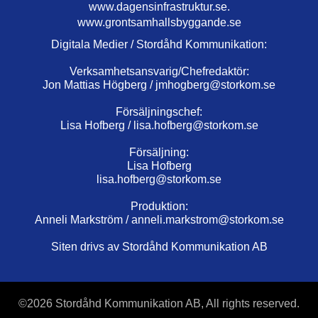
www.dagensinfrastruktur.se.
www.grontsamhallsbyggande.se
Digitala Medier / Stordåhd Kommunikation:
Verksamhetsansvarig/Chefredaktör:
Jon Mattias Högberg /
jmhogberg@storkom.se
Försäljningschef:
Lisa Hofberg /
lisa.hofberg@storkom.se
Försäljning:
Lisa Hofberg
lisa.hofberg@storkom.se
Produktion:
Anneli Markström /
anneli.markstrom@storkom.se
Siten drivs av Stordåhd Kommunikation AB
©
2026 Stordåhd Kommunikation AB, All rights reserved.