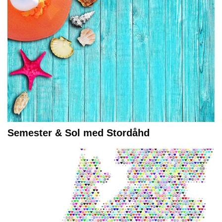
Semester & Sol med Stordåhd