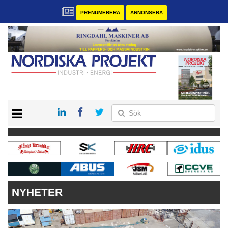
PRENUMERERA
ANNONSERA
START
KONTAKT
VÅRA ANDRA MAGASIN
PRENUMERERA
ANNONSERA
NYHETER