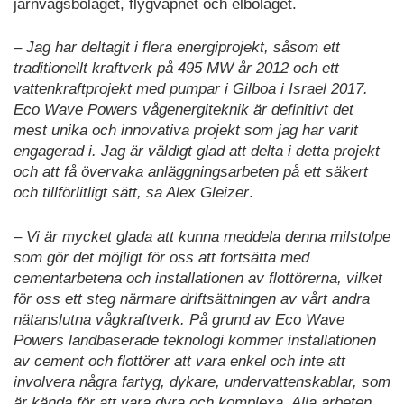
järnvägsbolaget, flygvapnet och elbolaget.
– Jag har deltagit i flera energiprojekt, såsom ett
traditionellt kraftverk på 495 MW år 2012 och ett
vattenkraftprojekt med pumpar i Gilboa i Israel 2017.
Eco Wave Powers vågenergiteknik är definitivt det
mest unika och innovativa projekt som jag har varit
engagerad i. Jag är väldigt glad att delta i detta projekt
och att få övervaka anläggningsarbeten på ett säkert
och tillförlitligt sätt, sa Alex Gleizer
.
– Vi är mycket glada att kunna meddela denna milstolpe
som gör det möjligt för oss att fortsätta med
cementarbetena och installationen av flottörerna, vilket
för oss ett steg närmare driftsättningen av vårt andra
nätanslutna vågkraftverk. På grund av Eco Wave
Powers landbaserade teknologi kommer installationen
av cement och flottörer att vara enkel och inte att
involvera några fartyg, dykare, undervattenskablar, som
är kända för att vara dyra och komplexa. Alla arbeten