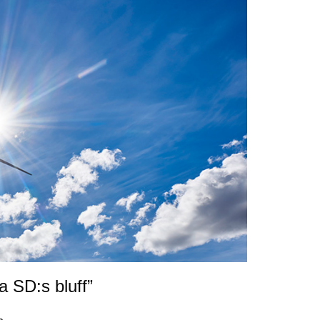
a SD:s bluff”