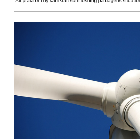
”Att prata om ny kärnkraft som lösning på dagens situati