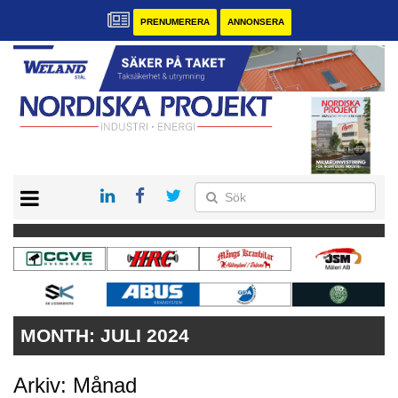
PRENUMERERA
ANNONSERA
START
KONTAKT
VÅRA ANDRA MAGASIN
PRENUMERERA
ANNONSERA
MONTH:
JULI 2024
Arkiv: Månad