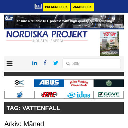
PRENUMERERA
ANNONSERA
START
KONTAKT
VÅRA ANDRA MAGASIN
PRENUMERERA
ANNONSERA
TAG:
VATTENFALL
Arkiv: Månad