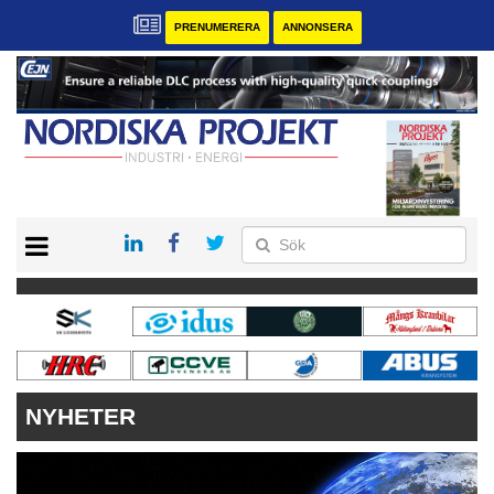
PRENUMERERA
ANNONSERA
START
KONTAKT
VÅRA ANDRA MAGASIN
PRENUMERERA
ANNONSERA
NYHETER