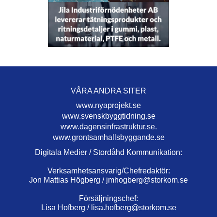
VÅRA ANDRA SITER
www.nyaprojekt.se
www.svenskbyggtidning.se
www.dagensinfrastruktur.se.
www.grontsamhallsbyggande.se
Digitala Medier / Stordåhd Kommunikation:
Verksamhetsansvarig/Chefredaktör:
Jon Mattias Högberg /
jmhogberg@storkom.se
Försäljningschef:
Lisa Hofberg /
lisa.hofberg@storkom.se