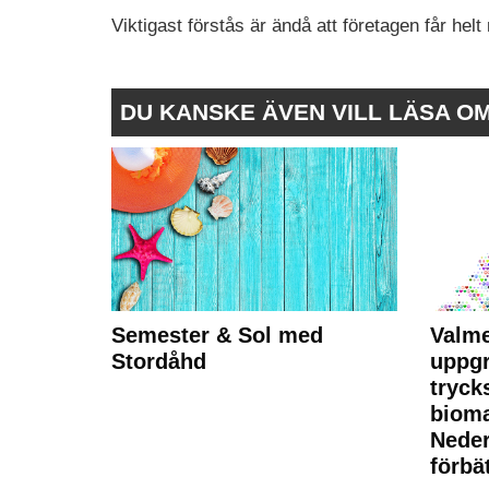
Viktigast förstås är ändå att företagen får h
DU KANSKE ÄVEN VILL LÄSA O
Semester & Sol med
Valme
Stordåhd
uppgr
tryck
bioma
Neder
förbät