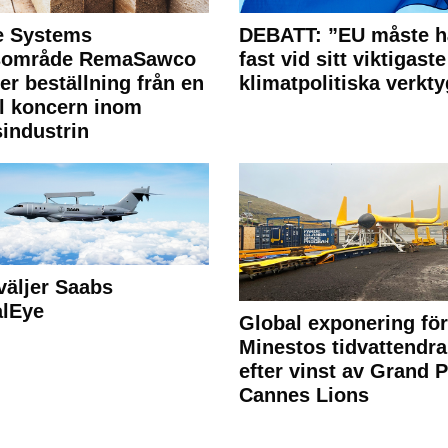
e Systems
DEBATT: ”EU måste h
rsområde RemaSawco
fast vid sitt viktigaste
ler beställning från en
klimatpolitiska verkty
l koncern inom
industrin
väljer Saabs
alEye
Global exponering för
Minestos tidvattendra
efter vinst av Grand P
Cannes Lions