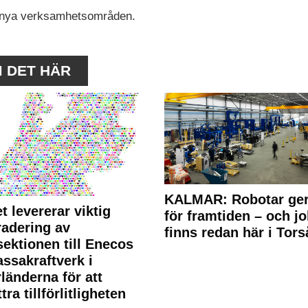
elt nya verksamhetsområden.
M DET HÄR
KALMAR: Robotar ger
t levererar viktig
för framtiden – och j
adering av
finns redan här i Tors
sektionen till Enecos
ssakraftverk i
länderna för att
tra tillförlitligheten