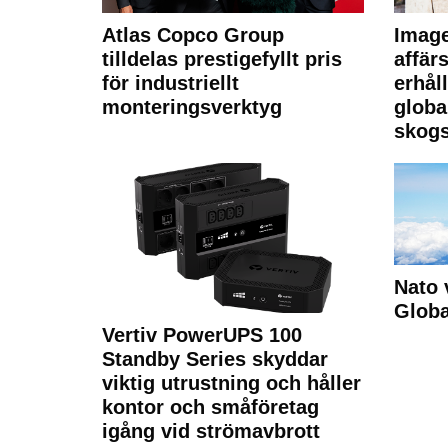
Atlas Copco Group
Imag
tilldelas prestigefyllt pris
affä
för industriellt
erhål
monteringsverktyg
globa
skogs
Nato 
Glob
Vertiv PowerUPS 100
Standby Series skyddar
viktig utrustning och håller
kontor och småföretag
igång vid strömavbrott