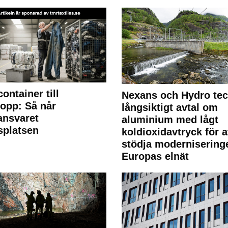
container till
Nexans och Hydro te
lopp: Så når
långsiktigt avtal om
lansvaret
aluminium med lågt
splatsen
koldioxidavtryck för a
stödja modernisering
Europas elnät