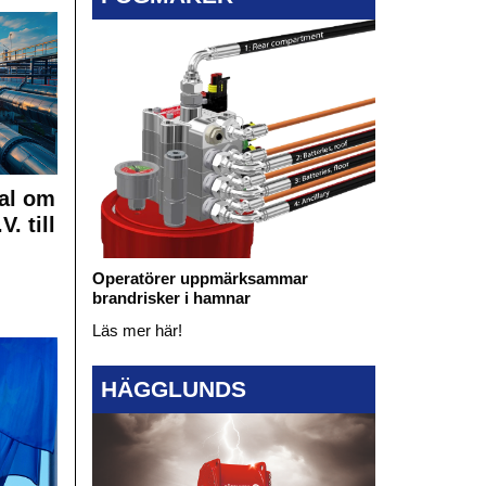
al om
. till
Operatörer uppmärksammar
brandrisker i hamnar
Läs mer här!
HÄGGLUNDS