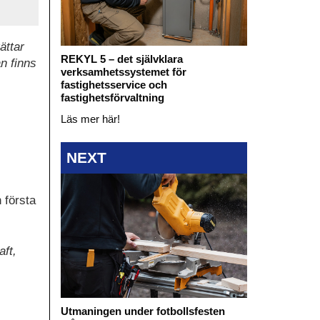
ättar
REKYL 5 – det självklara
n finns
verksamhetssystemet för
fastighetsservice och
fastighetsförvaltning
Läs mer här!
NEXT
 första
aft,
Utmaningen under fotbollsfesten