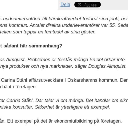
Dela
underleverantörer till kärnkraftverket förlorat sina jobb, ber
mns kommun. Antalet direkta underleverantörer var 55. Seda
otellen som tappat en femtedel av sina gäster.
 ett sådant här sammanhang?
uglas Almquist. Problemen är förstås många En del orkar inte
itta nya produkter och nya marknader, säger Douglas Almquist.
r Carina Ståhl affärsutvecklare I Oskarshamns kommun. Den
 hänt i företagen.
ar Carina Ståhl. Där talar vi om många. Det handlar om elkr
niska konsulter. Säkerhet är ytterligare ett exempel.
ån. Ett exempel på det är ekonomiutbildning på företagen.