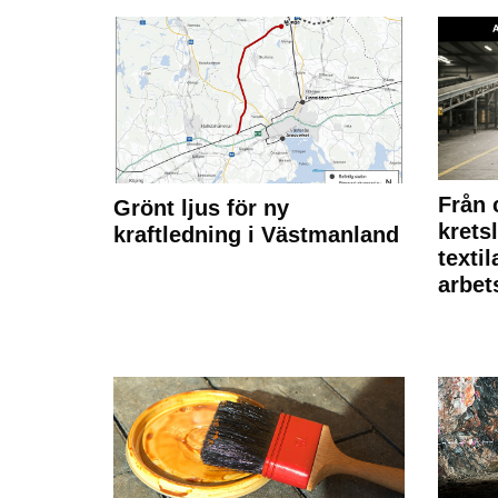
Från 
Grönt ljus för ny
krets
kraftledning i Västmanland
texti
arbet