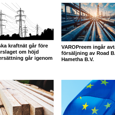
ka kraftnät går före
VAROPreem ingår avt
rslaget om höjd
försäljning av Road B.V
rsättning går igenom
Hametha B.V.