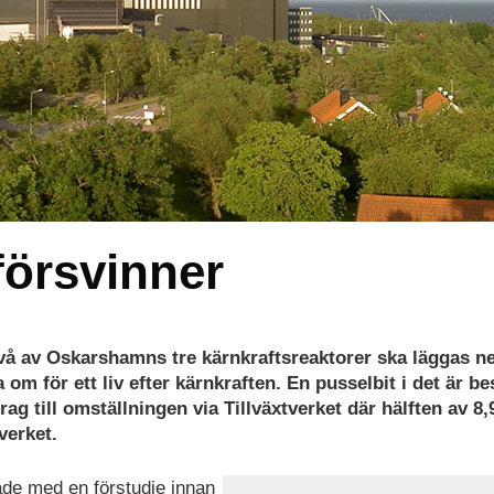
försvinner
 två av Oskarshamns tre kärnkraftsreaktorer ska läggas ne
om för ett liv efter kärnkraften. En pusselbit i det är be
g till omställningen via Tillväxtverket där hälften av 8,
verket.
jade med en förstudie innan