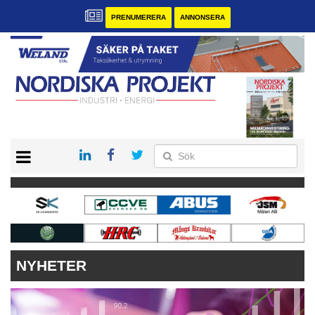
PRENUMERERA
ANNONSERA
START
KONTAKT
VÅRA ANDRA MAGASIN
PRENUMERERA
ANNONSERA
NYHETER