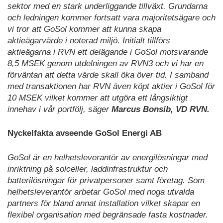
sektor med en stark underliggande tillväxt. Grundarna
och ledningen kommer fortsatt vara majoritetsägare och
vi tror att GoSol kommer att kunna skapa
aktieägarvärde i noterad miljö. Initialt tillförs
aktieägarna i RVN ett delägande i GoSol motsvarande
8,5 MSEK genom utdelningen av RVN3 och vi har en
förväntan att detta värde skall öka över tid. I samband
med transaktionen har RVN även köpt aktier i GoSol för
10 MSEK vilket kommer att utgöra ett långsiktigt
innehav i vår portfölj, säger
Marcus Bonsib, VD RVN.
Nyckelfakta avseende GoSol Energi AB
GoSol är en helhetsleverantör av energilösningar med
inriktning på solceller, laddinfrastruktur och
batterilösningar för privatpersoner samt företag. Som
helhetsleverantör arbetar GoSol med noga utvalda
partners för bland annat installation vilket skapar en
flexibel organisation med begränsade fasta kostnader.