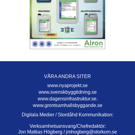
VÅRA ANDRA SITER
www.nyaprojekt.se
www.svenskbyggtidning.se
www.dagensinfrastruktur.se.
www.grontsamhallsbyggande.se
Digitala Medier / Stordåhd Kommunikation:
Verksamhetsansvarig/Chefredaktör:
Jon Mattias Högberg /
jmhogberg@storkom.se