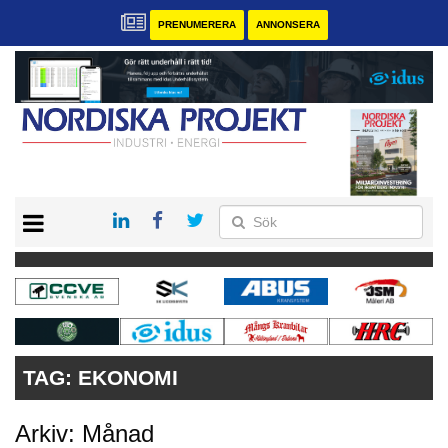
PRENUMERERA
ANNONSERA
START
KONTAKT
VÅRA ANDRA MAGASIN
PRENUMERERA
ANNONSERA
TAG:
EKONOMI
Arkiv: Månad