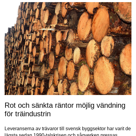
Rot och sänkta räntor möjlig vändning
för träindustrin
Leveranserna av trävaror till svensk byggsektor har varit de
lägsta sedan 1990-talskrisen och sågverken pressas