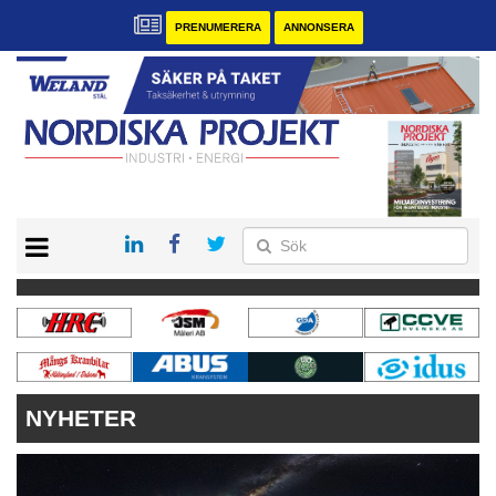
PRENUMERERA
ANNONSERA
START
KONTAKT
VÅRA ANDRA MAGASIN
PRENUMERERA
ANNONSERA
NYHETER