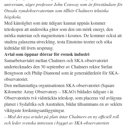
universum, säger professor John Conway som är föreståndare för
Onsala rymdobservatorium som tillhör Chalmers tekniska
högskola.
Med känslighet som inte tidigare kunnat uppnås kommer
teleskopen att undersöka gåtor som den om mörk energi, den
mörka materian och magnetismen i kosmos. De kommer också att
studera galaxerna utveckling, testa Einsteins teorier och söka
ledtrådar till livets ursprung.
Avtal som öppnar dörrar för svensk industri
Samarbetsavtalet mellan Chalmers och SKA-observatoriet
undertecknades den 30 september av Chalmers rektor Stefan
Bengtsson och Philip Diamond som är generaldirektör för SKA-
observatoriet.
Den mellanstatliga organisationen SKA-observatoriet (Square
Kilometre Array Observatory – SKAO) bildades tidigare i år.
Observatoriets två vidsträckta teleskop, som placeras vid avlägsna
platser i Sydafrika och Australien, bildar tillsammans en av seklets
viktigaste forskningsanläggningar.
– Med det nya avtalet på plats intar Chalmers en ny officiell roll
och leder svenska intressen i bygget av SKA-observatoriets