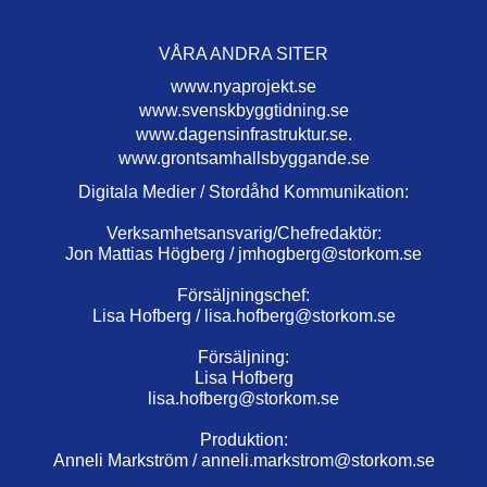
VÅRA ANDRA SITER
www.nyaprojekt.se
www.svenskbyggtidning.se
www.dagensinfrastruktur.se.
www.grontsamhallsbyggande.se
Digitala Medier / Stordåhd Kommunikation:
Verksamhetsansvarig/Chefredaktör:
Jon Mattias Högberg /
jmhogberg@storkom.se
Försäljningschef:
Lisa Hofberg /
lisa.hofberg@storkom.se
Försäljning:
Lisa Hofberg
lisa.hofberg@storkom.se
Produktion:
Anneli Markström /
anneli.markstrom@storkom.se