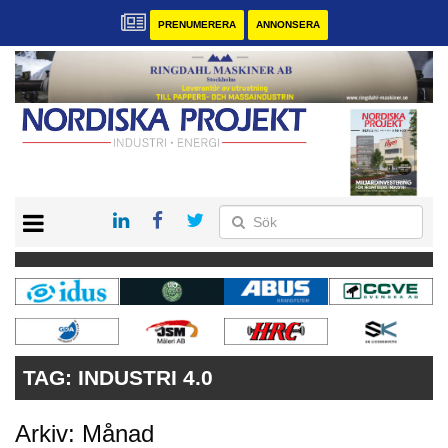
PRENUMERERA
ANNONSERA
START
KONTAKT
VÅRA ANDRA MAGASIN
PRENUMERERA
ANNONSERA
TAG:
INDUSTRI 4.0
Arkiv: Månad