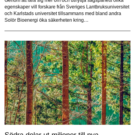
Genom att lära sig mer om och utnyttja sågspånets olika
egenskaper vill forskare från Sveriges Lantbruksuniversitet
och Karlstads universitet tillsammans med bland andra
Solör Bioenergi öka säkerheten kring…
Södra delar ut miljoner till nya