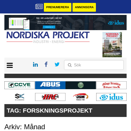
PRENUMERERA
ANNONSERA
START
KONTAKT
VÅRA ANDRA MAGASIN
PRENUMERERA
ANNONSERA
TAG:
FORSKNINGSPROJEKT
Arkiv: Månad