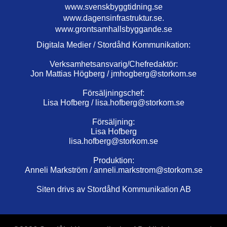
www.svenskbyggtidning.se
www.dagensinfrastruktur.se.
www.grontsamhallsbyggande.se
Digitala Medier / Stordåhd Kommunikation:
Verksamhetsansvarig/Chefredaktör:
Jon Mattias Högberg /
jmhogberg@storkom.se
Försäljningschef:
Lisa Hofberg /
lisa.hofberg@storkom.se
Försäljning:
Lisa Hofberg
lisa.hofberg@storkom.se
Produktion:
Anneli Markström /
anneli.markstrom@storkom.se
Siten drivs av Stordåhd Kommunikation AB