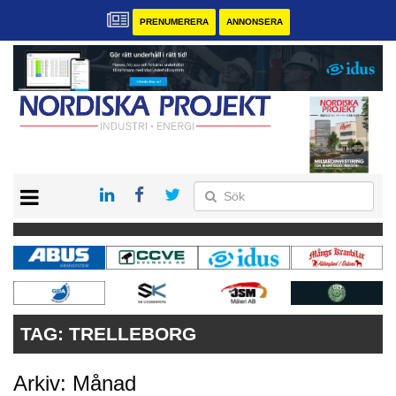
PRENUMERERA
ANNONSERA
START
KONTAKT
VÅRA ANDRA MAGASIN
PRENUMERERA
ANNONSERA
TAG:
TRELLEBORG
Arkiv: Månad