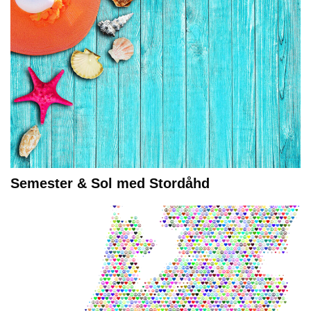
Semester & Sol med Stordåhd