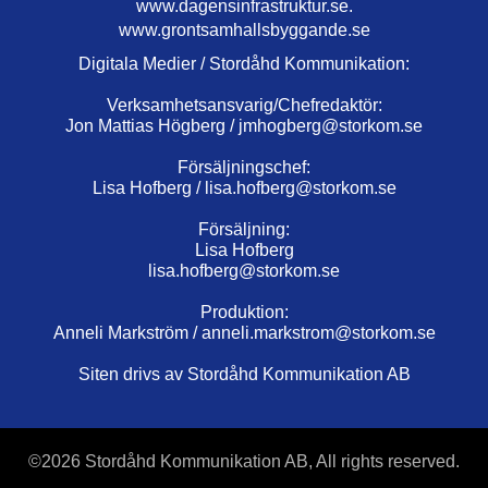
www.dagensinfrastruktur.se.
www.grontsamhallsbyggande.se
Digitala Medier / Stordåhd Kommunikation:
Verksamhetsansvarig/Chefredaktör:
Jon Mattias Högberg /
jmhogberg@storkom.se
Försäljningschef:
Lisa Hofberg /
lisa.hofberg@storkom.se
Försäljning:
Lisa Hofberg
lisa.hofberg@storkom.se
Produktion:
Anneli Markström /
anneli.markstrom@storkom.se
Siten drivs av Stordåhd Kommunikation AB
©
2026 Stordåhd Kommunikation AB, All rights reserved.