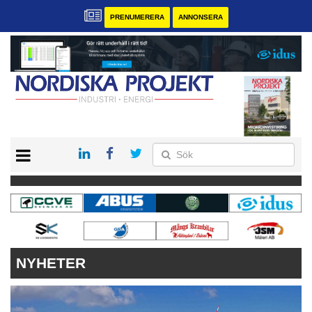
PRENUMERERA
ANNONSERA
START
KONTAKT
VÅRA ANDRA MAGASIN
PRENUMERERA
ANNONSERA
NYHETER