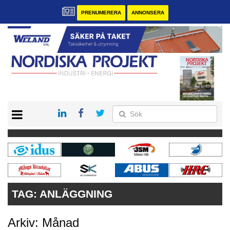
PRENUMERERA
ANNONSERA
START
KONTAKT
VÅRA ANDRA MAGASIN
PRENUMERERA
ANNONSERA
TAG:
ANLÄGGNING
Arkiv: Månad