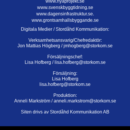
www.nyaprojekt.se
www.svenskbyggtidning.se
www.dagensinfrastruktur.se.
www.grontsamhallsbyggande.se
Digitala Medier / Stordåhd Kommunikation:
Verksamhetsansvarig/Chefredaktör:
Jon Mattias Högberg /
jmhogberg@storkom.se
Försäljningschef:
Lisa Hofberg /
lisa.hofberg@storkom.se
Försäljning:
Lisa Hofberg
lisa.hofberg@storkom.se
Produktion:
Anneli Markström /
anneli.markstrom@storkom.se
Siten drivs av Stordåhd Kommunikation AB