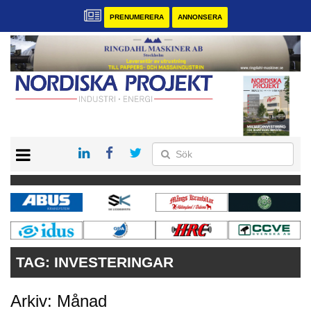
PRENUMERERA
ANNONSERA
START
KONTAKT
VÅRA ANDRA MAGASIN
PRENUMERERA
ANNONSERA
TAG:
INVESTERINGAR
Arkiv: Månad