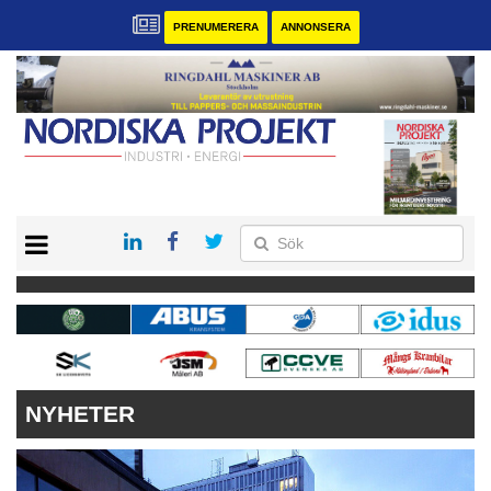
PRENUMERERA
ANNONSERA
START
KONTAKT
VÅRA ANDRA MAGASIN
PRENUMERERA
ANNONSERA
NYHETER