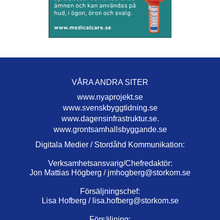
VÅRA ANDRA SITER
www.nyaprojekt.se
www.svenskbyggtidning.se
www.dagensinfrastruktur.se.
www.grontsamhallsbyggande.se
Digitala Medier / Stordåhd Kommunikation:
Verksamhetsansvarig/Chefredaktör:
Jon Mattias Högberg /
jmhogberg@storkom.se
Försäljningschef:
Lisa Hofberg /
lisa.hofberg@storkom.se
Försäljning: