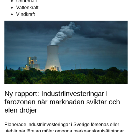
Underhåll
Vattenkraft
Vindkraft
Ny rapport: Industriinvesteringar i
farozonen när marknaden sviktar och
elen dröjer
Planerade industriinvesteringar i Sverige försenas eller
uteblir när företag möter omogna marknadsförutsättningar