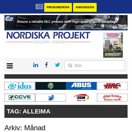
PRENUMERERA
ANNONSERA
START
KONTAKT
VÅRA ANDRA MAGASIN
PRENUMERERA
ANNONSERA
TAG:
ALLEIMA
Arkiv: Månad