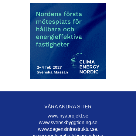
VÅRA ANDRA SITER
www.nyaprojekt.se
www.svenskbyggtidning.se
www.dagensinfrastruktur.se.
www.grontsamhallsbyggande.se