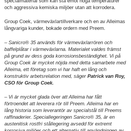
specialmaterial som kan stå emot höga temperaturer
och aggressiva kemiska miljöer utan att korrodera.
Group Coek, värmeväxlartillverkare och en av Alleimas
långvariga kunder, bokade ordern med Preem.
– Sanicro® 35 används för värmeväxlarrören och
baffelplåtar i värmeväxlarna. Materialet valdes främst
på grund av dess goda korrosionsbeständighet. Vi på
Group Coek är mycket nöjda med detta samarbete med
Alleima, ett företag som vi har haft en lång och
konstruktiv arbetsrelation med, säger
Patrick van Roy,
CSO för Group Coek.
– Vi är mycket glada över att Alleima har fått
förtroendet att leverera rör till Preem. Alleima har en
lång historia som leverantör av specialstål till Preems
raffinaderier. Speciallegeringen Sanicro® 35, är en
austenitisk rostfri stållegering avsedd för extremt
korrosiva miljöer och ett alternativ till användningen av