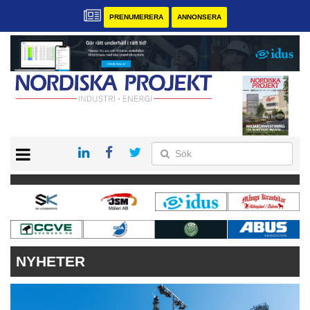
PRENUMERERA
ANNONSERA
START
KONTAKT
VÅRA ANDRA MAGASIN
PRENUMERERA
ANNONSERA
NYHETER