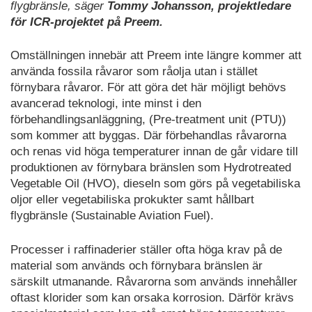
flygbränsle, säger
Tommy Johansson, projektledare
för ICR-projektet på Preem.
Omställningen innebär att Preem inte längre kommer att
använda fossila råvaror som råolja utan i stället
förnybara råvaror. För att göra det här möjligt behövs
avancerad teknologi, inte minst i den
förbehandlingsanläggning, (Pre-treatment unit (PTU))
som kommer att byggas. Där förbehandlas råvarorna
och renas vid höga temperaturer innan de går vidare till
produktionen av förnybara bränslen som Hydrotreated
Vegetable Oil (HVO), dieseln som görs på vegetabiliska
oljor eller vegetabiliska prokukter samt hållbart
flygbränsle (Sustainable Aviation Fuel).
Processer i raffinaderier ställer ofta höga krav på de
material som används och förnybara bränslen är
särskilt utmanande. Råvarorna som används innehåller
oftast klorider som kan orsaka korrosion. Därför krävs