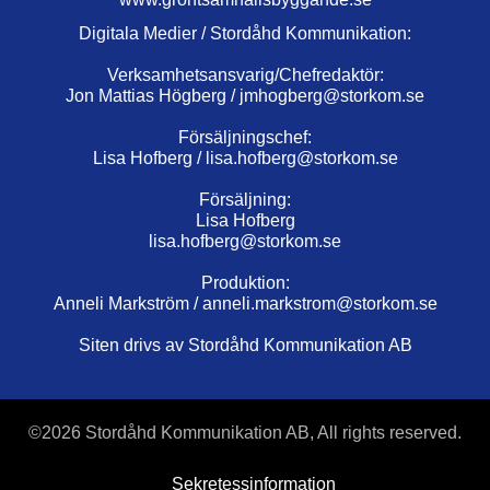
Digitala Medier / Stordåhd Kommunikation:
Verksamhetsansvarig/Chefredaktör:
Jon Mattias Högberg /
jmhogberg@storkom.se
Försäljningschef:
Lisa Hofberg /
lisa.hofberg@storkom.se
Försäljning:
Lisa Hofberg
lisa.hofberg@storkom.se
Produktion:
Anneli Markström /
anneli.markstrom@storkom.se
Siten drivs av Stordåhd Kommunikation AB
©
2026 Stordåhd Kommunikation AB, All rights reserved.
Sekretessinformation