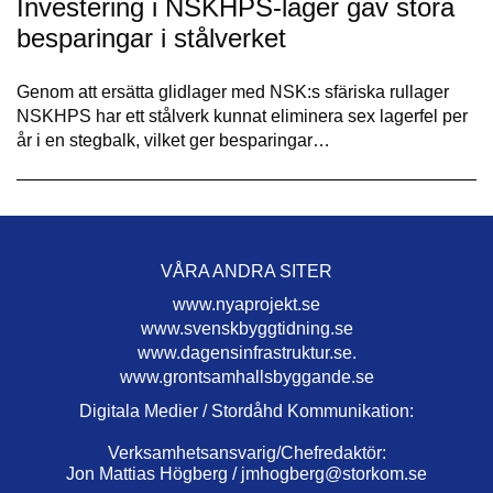
Investering i NSKHPS-lager gav stora
besparingar i stålverket
Genom att ersätta glidlager med NSK:s sfäriska rullager
NSKHPS har ett stålverk kunnat eliminera sex lagerfel per
år i en stegbalk, vilket ger besparingar…
VÅRA ANDRA SITER
www.nyaprojekt.se
www.svenskbyggtidning.se
www.dagensinfrastruktur.se.
www.grontsamhallsbyggande.se
Digitala Medier / Stordåhd Kommunikation:
Verksamhetsansvarig/Chefredaktör:
Jon Mattias Högberg /
jmhogberg@storkom.se