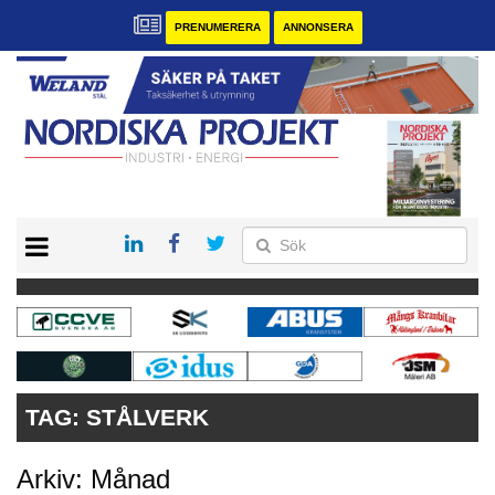
PRENUMERERA
ANNONSERA
START
KONTAKT
VÅRA ANDRA MAGASIN
PRENUMERERA
ANNONSERA
TAG:
STÅLVERK
Arkiv: Månad