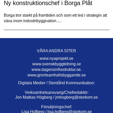
Ny konstruktionschef i Borga Plåt
Borga tror starkt på framtiden och som ett led i strategin att
växa inom industribyggnation….
VÅRA ANDRA SITER
www.nyaprojekt.se
www.svenskbyggtidning.se
www.dagensinfrastruktur.se.
www.grontsamhallsbyggande.se
Digitala Medier / Stordåhd Kommunikation:
Verksamhetsansvarig/Chefredaktör:
Jon Mattias Högberg /
jmhogberg@storkom.se
Försäljningschef:
Lisa Hofberg /
lisa.hofberg@storkom.se