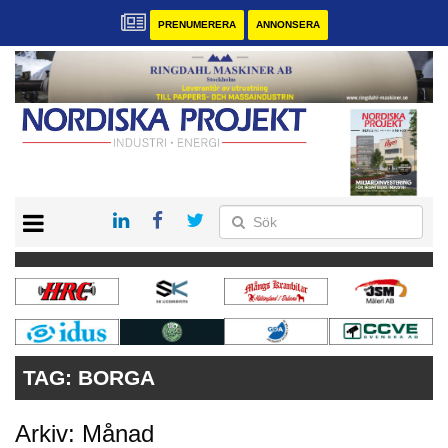
PRENUMERERA
ANNONSERA
START
KONTAKT
VÅRA ANDRA MAGASIN
PRENUMERERA
ANNONSERA
TAG:
BORGA
Arkiv: Månad