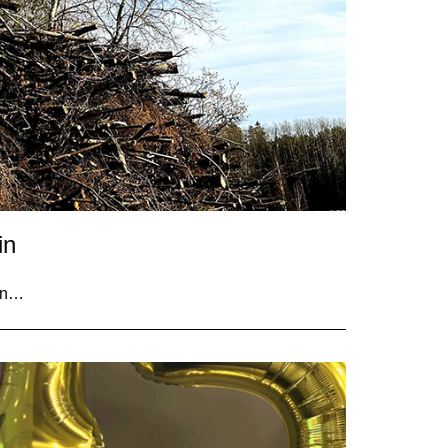
in
gin…