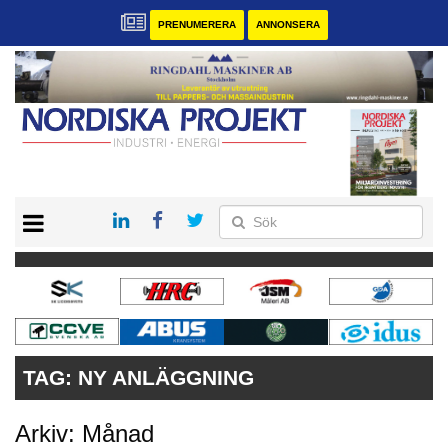
PRENUMERERA
ANNONSERA
START
KONTAKT
VÅRA ANDRA MAGASIN
PRENUMERERA
ANNONSERA
TAG:
NY ANLÄGGNING
Arkiv: Månad