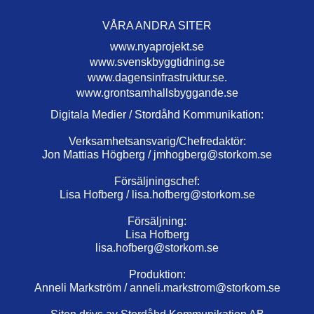
VÅRA ANDRA SITER
www.nyaprojekt.se
www.svenskbyggtidning.se
www.dagensinfrastruktur.se.
www.grontsamhallsbyggande.se
Digitala Medier / Stordåhd Kommunikation:
Verksamhetsansvarig/Chefredaktör:
Jon Mattias Högberg /
jmhogberg@storkom.se
Försäljningschef:
Lisa Hofberg /
lisa.hofberg@storkom.se
Försäljning:
Lisa Hofberg
lisa.hofberg@storkom.se
Produktion:
Anneli Markström /
anneli.markstrom@storkom.se