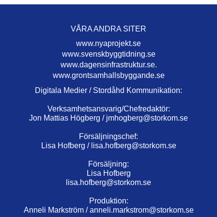
VÅRA ANDRA SITER
www.nyaprojekt.se
www.svenskbyggtidning.se
www.dagensinfrastruktur.se.
www.grontsamhallsbyggande.se
Digitala Medier / Stordåhd Kommunikation:
Verksamhetsansvarig/Chefredaktör:
Jon Mattias Högberg /
jmhogberg@storkom.se
Försäljningschef:
Lisa Hofberg /
lisa.hofberg@storkom.se
Försäljning:
Lisa Hofberg
lisa.hofberg@storkom.se
Produktion:
Anneli Markström /
anneli.markstrom@storkom.se