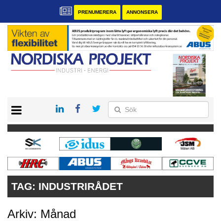
PRENUMERERA
ANNONSERA
START
KONTAKT
VÅRA ANDRA MAGASIN
PRENUMERERA
ANNONSERA
TAG:
INDUSTRIRÅDET
Arkiv: Månad