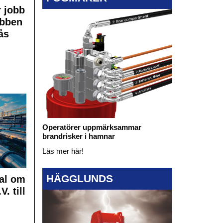
 jobb
obben
ås
Operatörer uppmärksammar
brandrisker i hamnar
Läs mer här!
HÄGGLUNDS
al om
. till