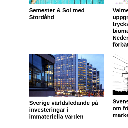
Semester & Sol med
Valme
Stordåhd
uppgr
tryck
bioma
Neder
förbät
Svens
Sverige världsledande på
om fö
investeringar i
marke
immateriella värden