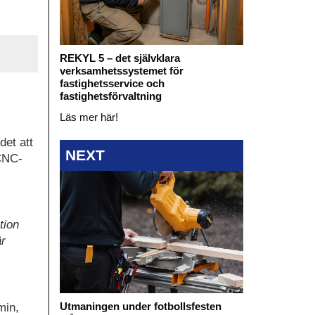
REKYL 5 – det självklara
verksamhetssystemet för
fastighetsservice och
fastighetsförvaltning
Läs mer här!
det att
NEXT
 CNC-
tion
är
Utmaningen under fotbollsfesten
min,