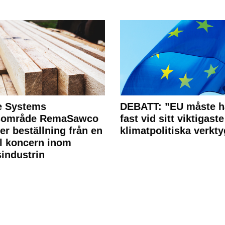
e Systems
DEBATT: ”EU måste h
rsområde RemaSawco
fast vid sitt viktigaste
ler beställning från en
klimatpolitiska verkty
l koncern inom
industrin