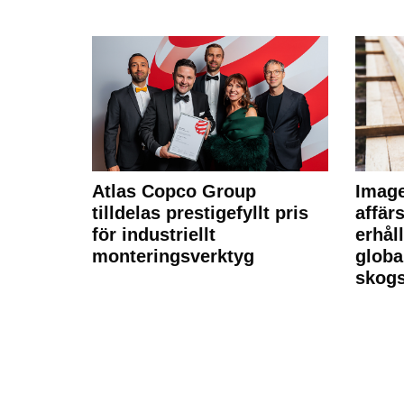
Atlas Copco Group
Imag
tilldelas prestigefyllt pris
affä
för industriellt
erhål
monteringsverktyg
globa
skogs