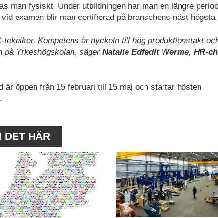
ffas man fysiskt. Under utbildningen har man en längre perio
ch vid examen blir man certifierad på branschens näst högsta 
CNC-tekniker. Kompetens är nyckeln till hög produktionstakt oc
gen på Yrkeshögskolan, säger
Natalie Edfedlt Werme, HR-ch
d är öppen från 15 februari till 15 maj och startar hösten
.
M DET HÄR