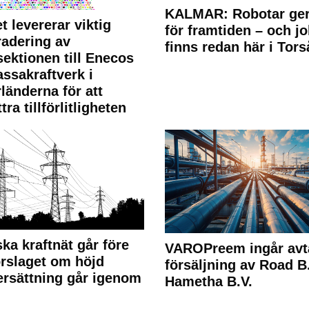
KALMAR: Robotar ger
t levererar viktig
för framtiden – och j
adering av
finns redan här i Tors
sektionen till Enecos
ssakraftverk i
länderna för att
tra tillförlitligheten
ka kraftnät går före
VAROPreem ingår avt
rslaget om höjd
försäljning av Road B.V
rsättning går igenom
Hametha B.V.