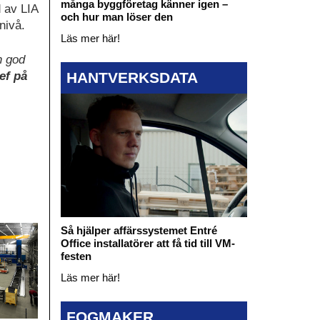
många byggföretag känner igen –
d av LIA
och hur man löser den
nivå.
Läs mer här!
h god
HANTVERKSDATA
ef på
Så hjälper affärssystemet Entré
Office installatörer att få tid till VM-
festen
Läs mer här!
FOGMAKER