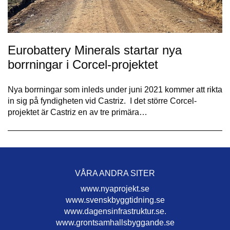
Eurobattery Minerals startar nya
borrningar i Corcel-projektet
Nya borrningar som inleds under juni 2021 kommer att rikta
in sig på fyndigheten vid Castriz. I det större Corcel-
projektet är Castriz en av tre primära…
VÅRA ANDRA SITER
www.nyaprojekt.se
www.svenskbyggtidning.se
www.dagensinfrastruktur.se.
www.grontsamhallsbyggande.se