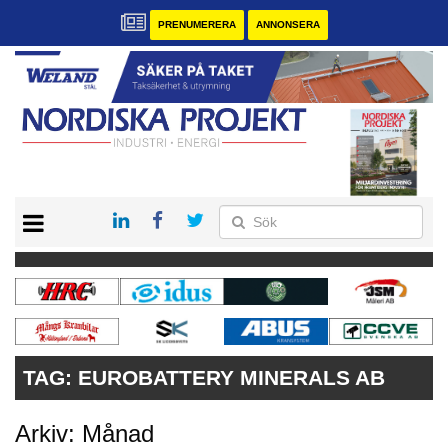
PRENUMERERA
ANNONSERA
START
KONTAKT
VÅRA ANDRA MAGASIN
PRENUMERERA
ANNONSERA
TAG:
EUROBATTERY MINERALS AB
Arkiv: Månad