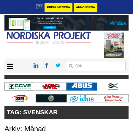
PRENUMERERA
ANNONSERA
START
KONTAKT
VÅRA ANDRA MAGASIN
PRENUMERERA
ANNONSERA
TAG:
SVENSKAR
Arkiv: Månad