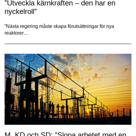
”Utveckla kärnkraften – den har en
nyckelroll”
”Nästa regering måste skapa förut­sättningar för nya
reaktorer…
M, KD och SD: ”Slopa arbetet med en