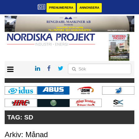
PRENUMERERA
ANNONSERA
START
KONTAKT
VÅRA ANDRA MAGASIN
PRENUMERERA
ANNONSERA
TAG:
SD
Arkiv: Månad