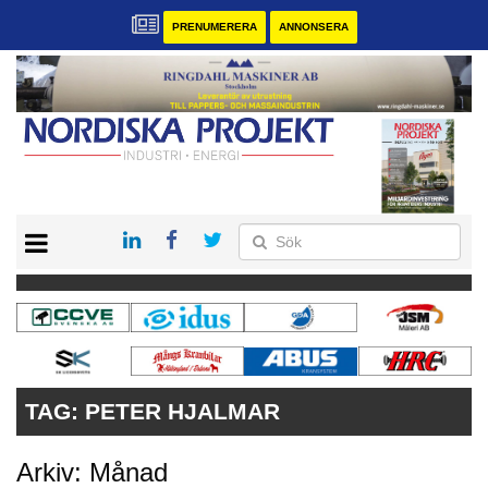
PRENUMERERA
ANNONSERA
START
KONTAKT
VÅRA ANDRA MAGASIN
PRENUMERERA
ANNONSERA
TAG:
PETER HJALMAR
Arkiv: Månad