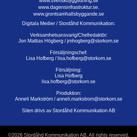
www.svenskbyggtidning.se
www.dagensinfrastruktur.se.
www.grontsamhallsbyggande.se
Digitala Medier / Stordåhd Kommunikation:
Verksamhetsansvarig/Chefredaktör:
Jon Mattias Högberg /
jmhogberg@storkom.se
Försäljningschef:
Lisa Hofberg /
lisa.hofberg@storkom.se
Försäljning:
Lisa Hofberg
lisa.hofberg@storkom.se
Produktion:
Anneli Markström /
anneli.markstrom@storkom.se
Siten drivs av Stordåhd Kommunikation AB
©
2026 Stordåhd Kommunikation AB, All rights reserved.