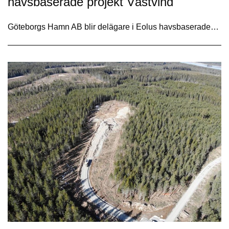
havsbaserade projekt Västvind
Göteborgs Hamn AB blir delägare i Eolus havsbaserade…