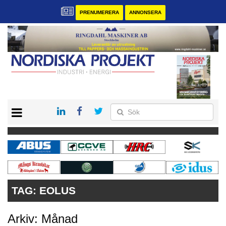
PRENUMERERA
ANNONSERA
START
KONTAKT
VÅRA ANDRA MAGASIN
PRENUMERERA
ANNONSERA
TAG:
EOLUS
Arkiv: Månad