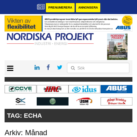
PRENUMERERA
ANNONSERA
START
KONTAKT
VÅRA ANDRA MAGASIN
PRENUMERERA
ANNONSERA
TAG:
ECHA
Arkiv: Månad