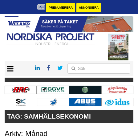
PRENUMERERA
ANNONSERA
START
KONTAKT
VÅRA ANDRA MAGASIN
PRENUMERERA
ANNONSERA
TAG:
SAMHÄLLSEKONOMI
Arkiv: Månad