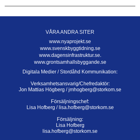
VÅRA ANDRA SITER
www.nyaprojekt.se
www.svenskbyggtidning.se
www.dagensinfrastruktur.se.
www.grontsamhallsbyggande.se
Digitala Medier / Stordåhd Kommunikation:
Verksamhetsansvarig/Chefredaktör:
Jon Mattias Högberg /
jmhogberg@storkom.se
Försäljningschef:
Lisa Hofberg /
lisa.hofberg@storkom.se
Försäljning:
Lisa Hofberg
lisa.hofberg@storkom.se