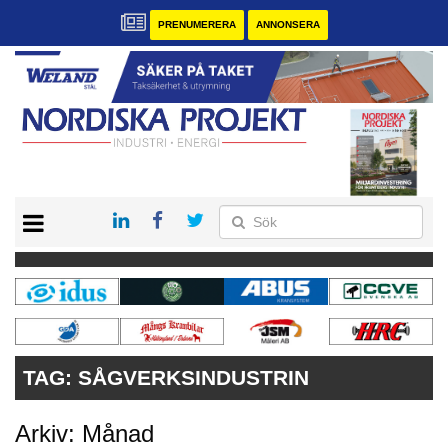
PRENUMERERA
ANNONSERA
START
KONTAKT
VÅRA ANDRA MAGASIN
PRENUMERERA
ANNONSERA
TAG:
SÅGVERKSINDUSTRIN
Arkiv: Månad