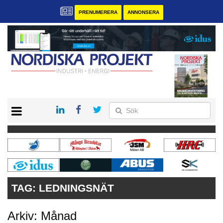
PRENUMERERA
ANNONSERA
START
KONTAKT
VÅRA ANDRA MAGASIN
PRENUMERERA
ANNONSERA
TAG:
LEDNINGSNÄT
Arkiv: Månad