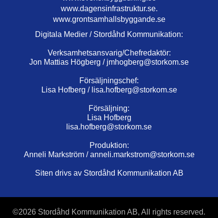
www.dagensinfrastruktur.se.
www.grontsamhallsbyggande.se
Digitala Medier / Stordåhd Kommunikation:
Verksamhetsansvarig/Chefredaktör:
Jon Mattias Högberg /
jmhogberg@storkom.se
Försäljningschef:
Lisa Hofberg /
lisa.hofberg@storkom.se
Försäljning:
Lisa Hofberg
lisa.hofberg@storkom.se
Produktion:
Anneli Markström /
anneli.markstrom@storkom.se
Siten drivs av Stordåhd Kommunikation AB
©
2026 Stordåhd Kommunikation AB, All rights reserved.