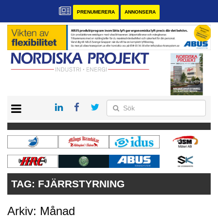
PRENUMERERA
ANNONSERA
START
KONTAKT
VÅRA ANDRA MAGASIN
PRENUMERERA
ANNONSERA
TAG:
FJÄRRSTYRNING
Arkiv: Månad