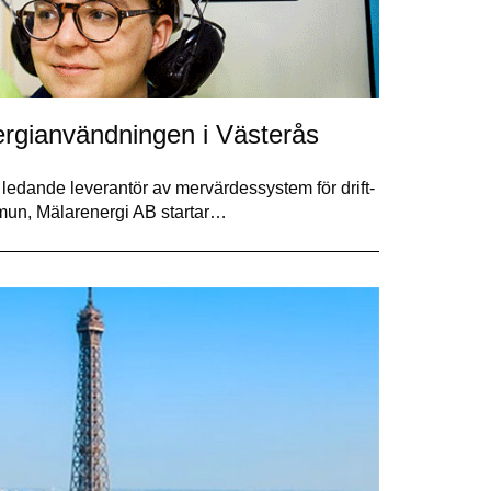
nergianvändningen i Västerås
edande leverantör av mervärdessystem för drift-
mun, Mälarenergi AB startar…