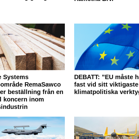
e Systems
DEBATT: ”EU måste h
rsområde RemaSawco
fast vid sitt viktigaste
ler beställning från en
klimatpolitiska verkty
l koncern inom
industrin