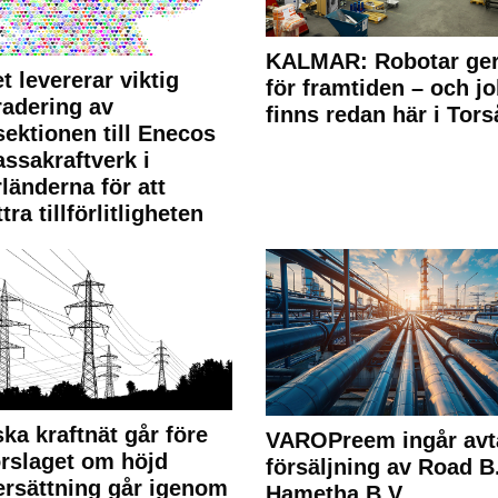
KALMAR: Robotar ger
t levererar viktig
för framtiden – och j
adering av
finns redan här i Tors
sektionen till Enecos
ssakraftverk i
länderna för att
tra tillförlitligheten
ka kraftnät går före
VAROPreem ingår avt
rslaget om höjd
försäljning av Road B.V
rsättning går igenom
Hametha B.V.