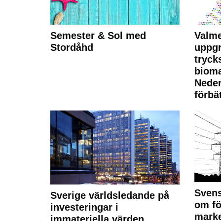
Semester & Sol med
Valme
Stordåhd
uppgr
tryck
bioma
Neder
förbät
Svens
Sverige världsledande på
om fö
investeringar i
marke
immateriella värden