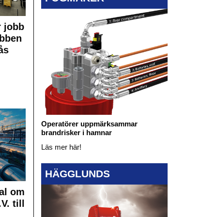
 jobb
obben
ås
Operatörer uppmärksammar
brandrisker i hamnar
Läs mer här!
HÄGGLUNDS
al om
. till