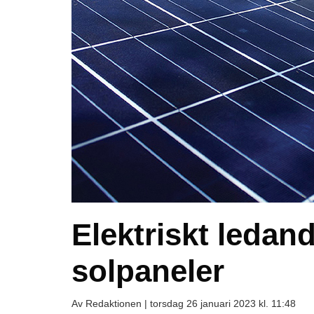
Elektriskt ledand
solpaneler
Av Redaktionen |
torsdag 26 januari 2023 kl. 11:48