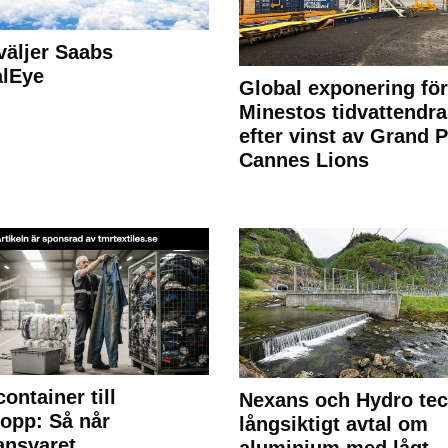
väljer Saabs
alEye
Global exponering för
Minestos tidvattendra
efter vinst av Grand P
Cannes Lions
container till
Nexans och Hydro te
lopp: Så når
långsiktigt avtal om
lansvaret
aluminium med lågt