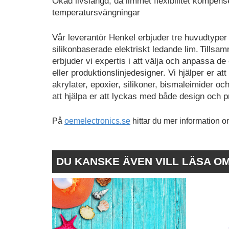
Ökad livslängd, då limmet flexibilitet kompen
temperatursvängningar
Vår leverantör Henkel erbjuder tre huvudtyper 
silikonbaserade elektriskt ledande lim. Tills
erbjuder vi expertis i att välja och anpassa de
eller produktionslinjedesigner. Vi hjälper er a
akrylater, epoxier, silikoner, bismaleimider 
att hjälpa er att lyckas med både design och p
På
oemelectronics.se
hittar du mer information om
DU KANSKE ÄVEN VILL LÄSA O