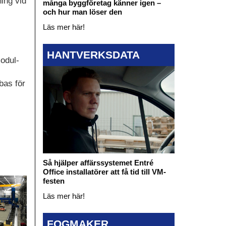
ing vid
många byggföretag känner igen –
och hur man löser den
Läs mer här!
HANTVERKSDATA
modul-
bas för
Så hjälper affärssystemet Entré
Office installatörer att få tid till VM-
festen
Läs mer här!
FOGMAKER