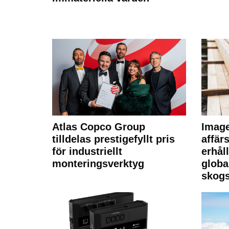
Atlas Copco Group
Imag
tilldelas prestigefyllt pris
affä
för industriellt
erhål
monteringsverktyg
globa
skogs