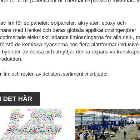
serar för CTE (Coefficient of Thermal Expansion) missmatchn
av lim för solpaneler: solpaneler: akrylater, epoxy och
ammans med Henkel och deras globala applikationsingenjörer
 optimerade elektriskt ledande limlösningarna för alla cell-, 
tt förstå de kemiska nyanserna hos flera plattformar inklusive
och hybrider av dessa och utnyttjar denna expansiva kunskaps
roduktion.
 lim och resten av det stora sortiment vi erbjuder.
M DET HÄR