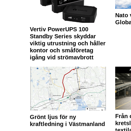
Nato 
Glob
Vertiv PowerUPS 100
Standby Series skyddar
viktig utrustning och håller
kontor och småföretag
igång vid strömavbrott
Från 
Grönt ljus för ny
krets
kraftledning i Västmanland
texti