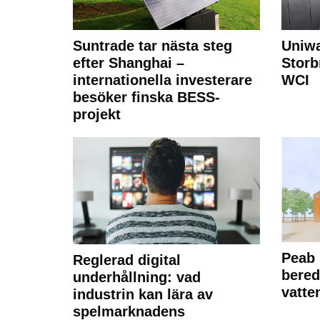
Suntrade tar nästa steg
Uniwa
efter Shanghai –
Storb
internationella investerare
WCI
besöker finska BESS-
projekt
Peab 
Reglerad digital
bered
underhållning: vad
vatte
industrin kan lära av
spelmarknadens