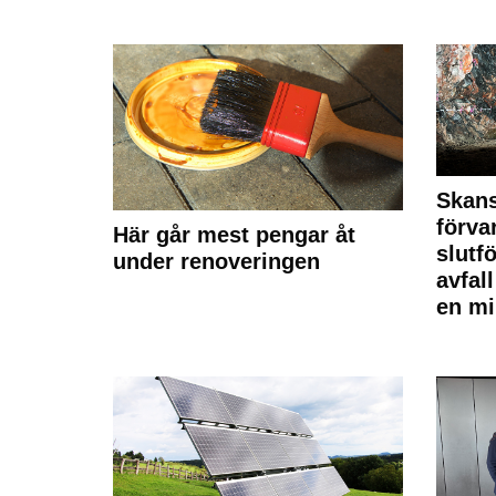
Skan
förva
Här går mest pengar åt
slutf
under renoveringen
avfal
en mi