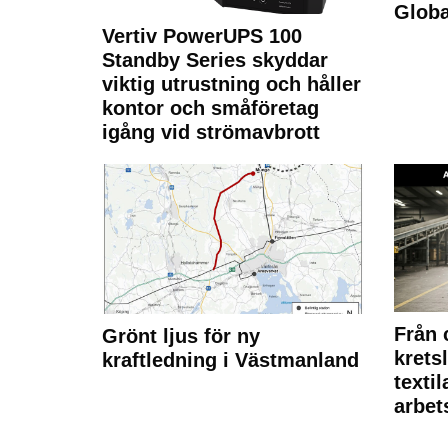
Glob
Vertiv PowerUPS 100
Standby Series skyddar
viktig utrustning och håller
kontor och småföretag
igång vid strömavbrott
Från 
Grönt ljus för ny
krets
kraftledning i Västmanland
texti
arbet