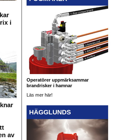
kar
rix i
Operatörer uppmärksammar
brandrisker i hamnar
Läs mer här!
cknar
HÄGGLUNDS
tt
en av