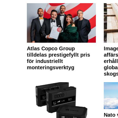
Atlas Copco Group
Imag
tilldelas prestigefyllt pris
affä
för industriellt
erhål
monteringsverktyg
globa
skogs
Nato 