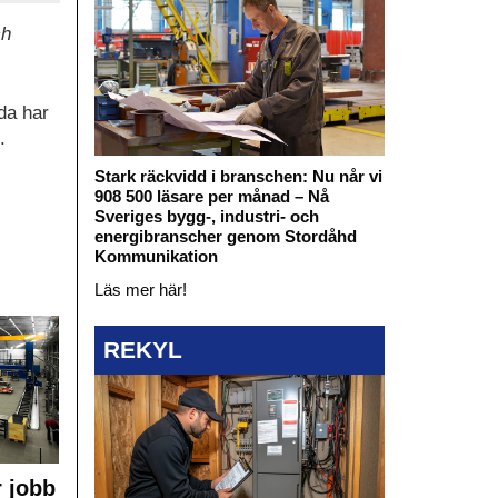
ch
da har
.
Stark räckvidd i branschen: Nu når vi
908 500 läsare per månad – Nå
Sveriges bygg-, industri- och
energibranscher genom Stordåhd
Kommunikation
Läs mer här!
REKYL
 jobb