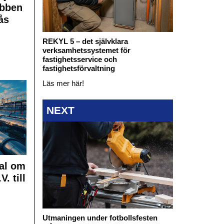
obben
ås
REKYL 5 – det självklara
verksamhetssystemet för
fastighetsservice och
fastighetsförvaltning
Läs mer här!
NEXT
al om
. till
Utmaningen under fotbollsfesten