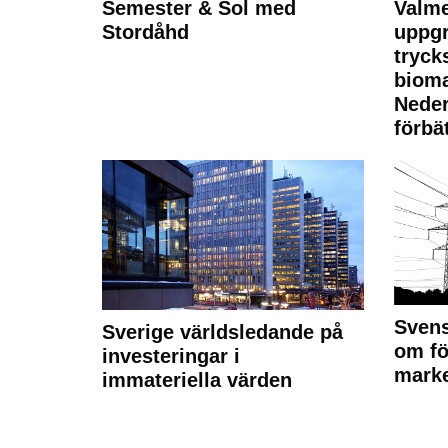
Semester & Sol med
Valme
Stordåhd
uppgr
tryck
bioma
Neder
förbät
Svens
Sverige världsledande på
om fö
investeringar i
marke
immateriella värden