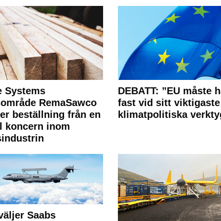
e Systems
DEBATT: ”EU måste h
rsområde RemaSawco
fast vid sitt viktigaste
ler beställning från en
klimatpolitiska verkty
l koncern inom
industrin
väljer Saabs