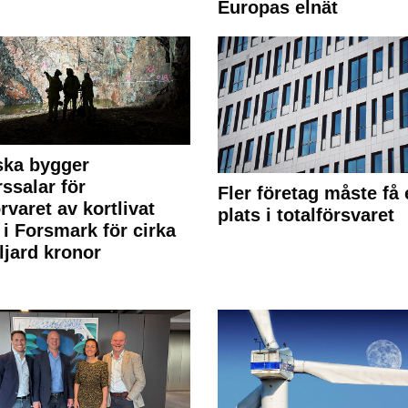
Europas elnät
ska bygger
rssalar för
Fler företag måste få 
örvaret av kortlivat
plats i totalförsvaret
l i Forsmark för cirka
ljard kronor