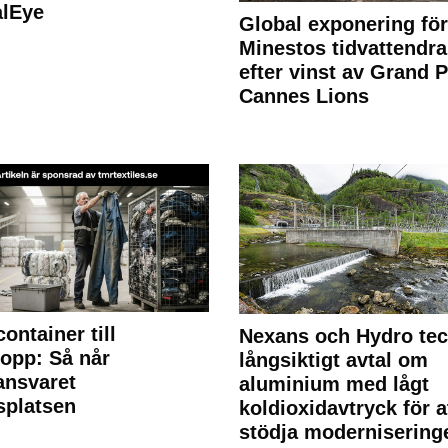
alEye
Global exponering för
Minestos tidvattendra
efter vinst av Grand P
Cannes Lions
container till
Nexans och Hydro te
lopp: Så når
långsiktigt avtal om
lansvaret
aluminium med lågt
splatsen
koldioxidavtryck för a
stödja modernisering