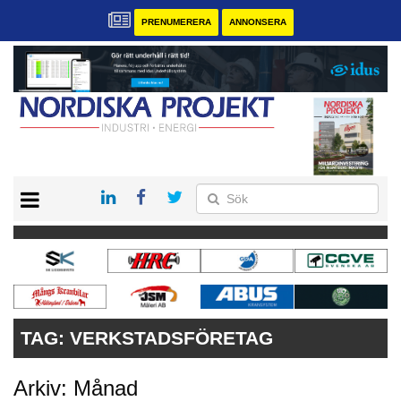
PRENUMERERA
ANNONSERA
START
KONTAKT
VÅRA ANDRA MAGASIN
PRENUMERERA
ANNONSERA
TAG:
VERKSTADSFÖRETAG
Arkiv: Månad