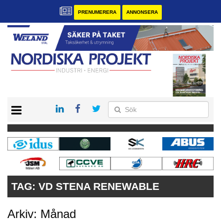
PRENUMERERA
ANNONSERA
START
KONTAKT
VÅRA ANDRA MAGASIN
PRENUMERERA
ANNONSERA
TAG:
VD STENA RENEWABLE
Arkiv: Månad