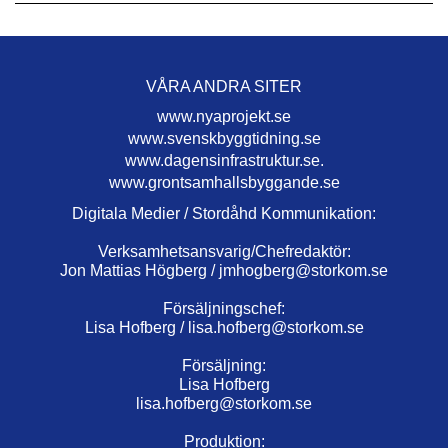
VÅRA ANDRA SITER
www.nyaprojekt.se
www.svenskbyggtidning.se
www.dagensinfrastruktur.se.
www.grontsamhallsbyggande.se
Digitala Medier / Stordåhd Kommunikation:
Verksamhetsansvarig/Chefredaktör:
Jon Mattias Högberg /
jmhogberg@storkom.se
Försäljningschef:
Lisa Hofberg /
lisa.hofberg@storkom.se
Försäljning:
Lisa Hofberg
lisa.hofberg@storkom.se
Produktion: