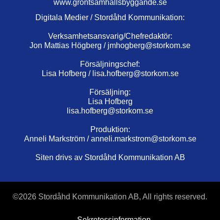
www.grontsamhallsbyggande.se
Digitala Medier / Stordåhd Kommunikation:
Verksamhetsansvarig/Chefredaktör:
Jon Mattias Högberg /
jmhogberg@storkom.se
Försäljningschef:
Lisa Hofberg /
lisa.hofberg@storkom.se
Försäljning:
Lisa Hofberg
lisa.hofberg@storkom.se
Produktion:
Anneli Markström /
anneli.markstrom@storkom.se
Siten drivs av Stordåhd Kommunikation AB
©
2026 Stordåhd Kommunikation AB, All rights reserved.
Sekretessinformation