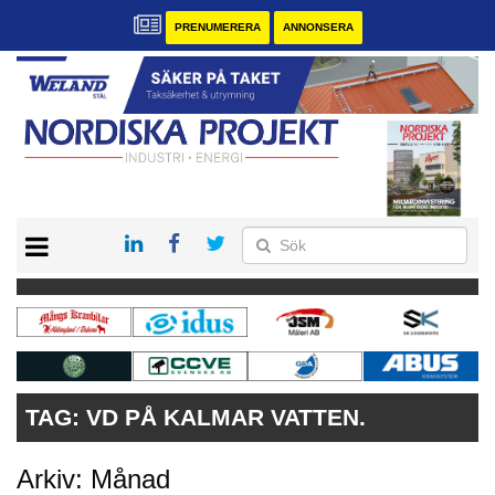
PRENUMERERA
ANNONSERA
START
KONTAKT
VÅRA ANDRA MAGASIN
PRENUMERERA
ANNONSERA
TAG:
VD PÅ KALMAR VATTEN.
Arkiv: Månad