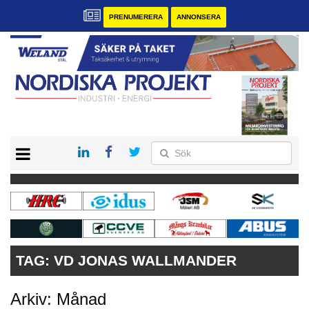
PRENUMERERA
ANNONSERA
START
KONTAKT
VÅRA ANDRA MAGASIN
PRENUMERERA
ANNONSERA
TAG:
VD JONAS WALLMANDER
Arkiv: Månad