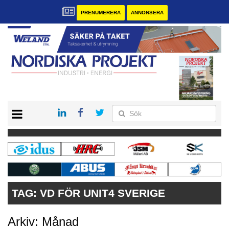
PRENUMERERA
ANNONSERA
START
KONTAKT
VÅRA ANDRA MAGASIN
PRENUMERERA
ANNONSERA
TAG:
VD FÖR UNIT4 SVERIGE
Arkiv: Månad