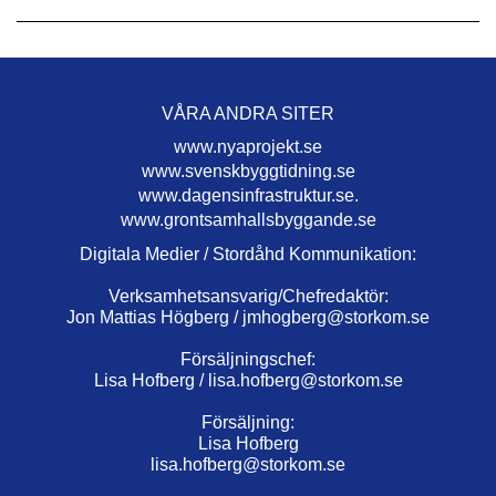
VÅRA ANDRA SITER
www.nyaprojekt.se
www.svenskbyggtidning.se
www.dagensinfrastruktur.se.
www.grontsamhallsbyggande.se
Digitala Medier / Stordåhd Kommunikation:
Verksamhetsansvarig/Chefredaktör:
Jon Mattias Högberg /
jmhogberg@storkom.se
Försäljningschef:
Lisa Hofberg /
lisa.hofberg@storkom.se
Försäljning:
Lisa Hofberg
lisa.hofberg@storkom.se