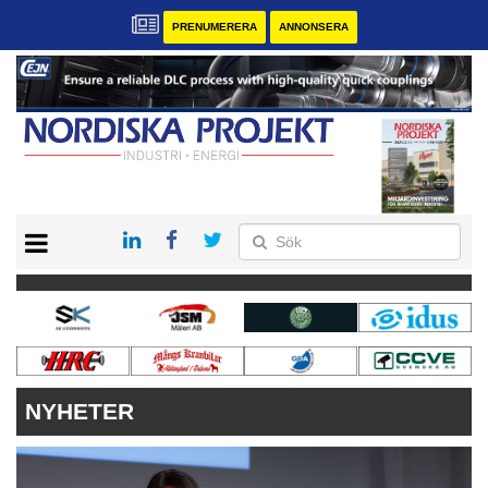
PRENUMERERA
ANNONSERA
START
KONTAKT
VÅRA ANDRA MAGASIN
PRENUMERERA
ANNONSERA
NYHETER