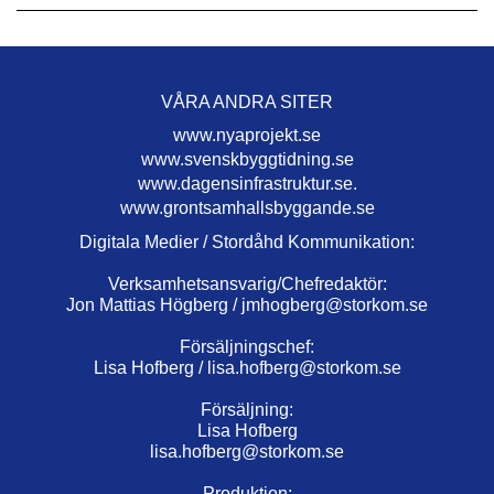
VÅRA ANDRA SITER
www.nyaprojekt.se
www.svenskbyggtidning.se
www.dagensinfrastruktur.se.
www.grontsamhallsbyggande.se
Digitala Medier / Stordåhd Kommunikation:
Verksamhetsansvarig/Chefredaktör:
Jon Mattias Högberg /
jmhogberg@storkom.se
Försäljningschef:
Lisa Hofberg /
lisa.hofberg@storkom.se
Försäljning:
Lisa Hofberg
lisa.hofberg@storkom.se
Produktion: