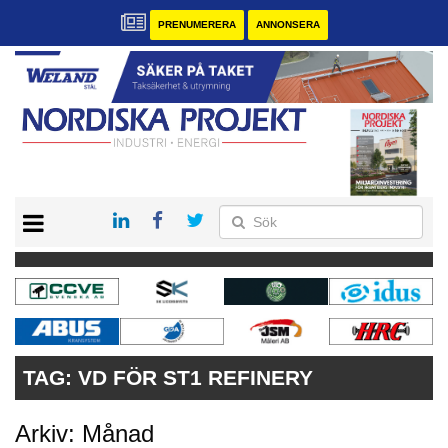
PRENUMERERA
ANNONSERA
START
KONTAKT
VÅRA ANDRA MAGASIN
PRENUMERERA
ANNONSERA
TAG:
VD FÖR ST1 REFINERY
Arkiv: Månad