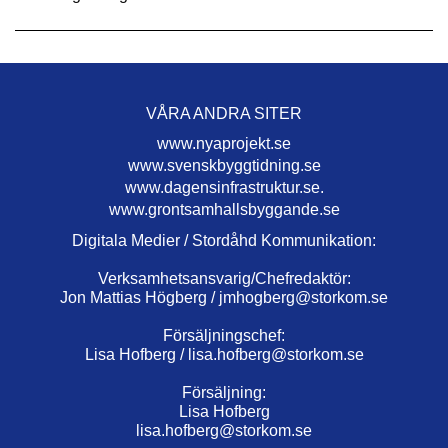
VÅRA ANDRA SITER
www.nyaprojekt.se
www.svenskbyggtidning.se
www.dagensinfrastruktur.se.
www.grontsamhallsbyggande.se
Digitala Medier / Stordåhd Kommunikation:
Verksamhetsansvarig/Chefredaktör:
Jon Mattias Högberg /
jmhogberg@storkom.se
Försäljningschef:
Lisa Hofberg /
lisa.hofberg@storkom.se
Försäljning:
Lisa Hofberg
lisa.hofberg@storkom.se