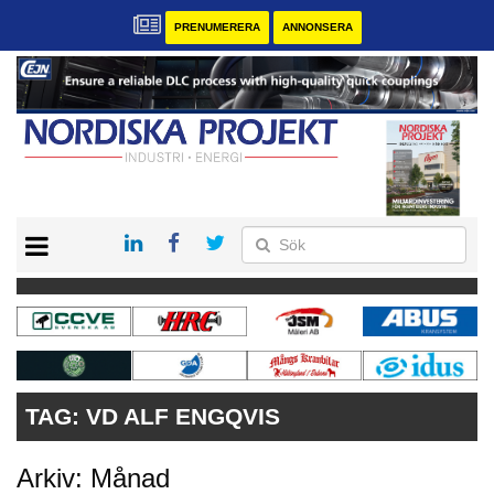
PRENUMERERA
ANNONSERA
START
KONTAKT
VÅRA ANDRA MAGASIN
PRENUMERERA
ANNONSERA
TAG:
VD ALF ENGQVIS
Arkiv: Månad